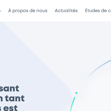
À propos de nous
Actualités
Études de 
ssant
n tant
 est