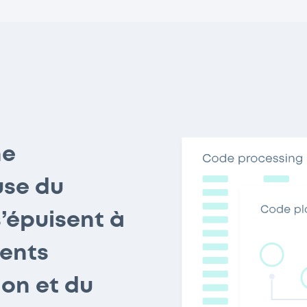
ne
use du
s’épuisent à
ents
ion et du