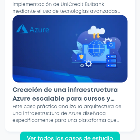
implementación de UniCredit Bulbank
UniCredit Bulbank
mediante el uso de tecnologías avanzadas
como Kubernetes, Helm, Jenkins y Trivy.
Creación de una infraestructura
Azure escalable para cursos y
tutorías en línea: un caso práctico
Este caso práctico analiza la arquitectura de
una infraestructura de Azure diseñada
específicamente para una plataforma que
ofrece cursos en línea y...
Ver todos los casos de estudio