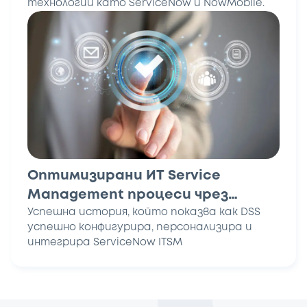
технологии като ServiceNow и NowMobile.
Оптимизирани ИТ Service
Management процеси чрез
внедряване на ServiceNow:
Успешна история, който показва как DSS
успешно конфигурира, персонализира и
Историята на един успешен
интегрира ServiceNow ITSM
проект