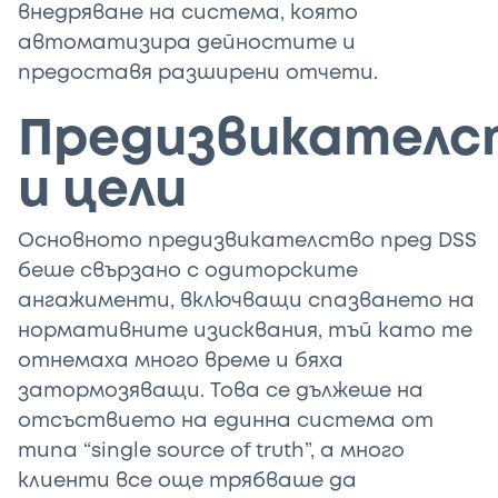
внедряване на система, която
автоматизира дейностите и
предоставя разширени отчети.
Предизвикателс
и цели
Основното предизвикателство пред DSS
беше свързано с одиторските
ангажименти, включващи спазването на
нормативните изисквания, тъй като те
отнемаха много време и бяха
затормозяващи. Това се дължеше на
отсъствието на единна система от
типа “single source of truth”, а много
клиенти все още трябваше да