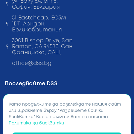
ул. Баку 5А, ет.6,
София, България
51 Eastcheap, EC3M
1DT, Лондон,
Великобритания
3001 Bishop Drive, San
Ramon, CA 94583, Сан
Франциско, САЩ
office
@
dss
.bg
Последвайте DSS
f
in
Като продължите да разглеждате нашия сайт
или щракнете върху "Разрешете всички
бисквитки" вие се съгласявате с нашата
©
2026
Digital and Software
Solutions all rights reserved
Политика за бисквитки
BG:
+359
899
100
233
UK:
+44
7728
232852