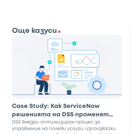
Още казуси
Case Study: Как ServiceNow
решенията на DSS променят
управлението на полевите
DSS внедри оптимизиран процес за
управление на полеви услуги, използвайки
услуги?