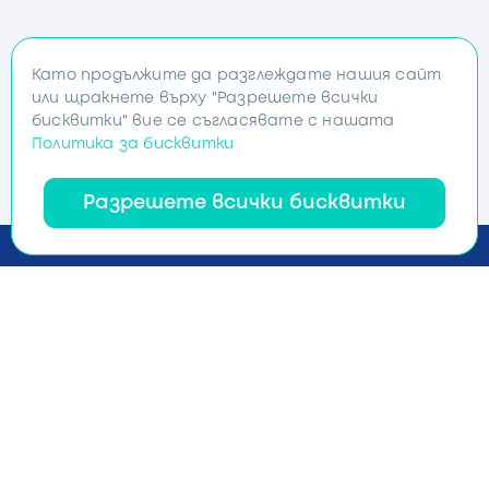
Като продължите да разглеждате нашия сайт
или щракнете върху "Разрешете всички
бисквитки" вие се съгласявате с нашата
Политика за бисквитки
Разрешете всички бисквитки
Услуги
Софтуерно инженерство
ServiceNow консултиране
UX/UI дизайн
Облачни и DevOps решения