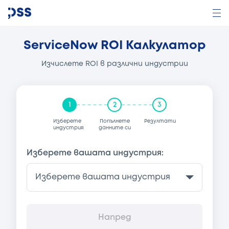
ServiceNow ROI Калкулатор
Изчислете ROI в различни индустрии
1
2
3
Изберете
Попълнете
Резултати
индустрия
данните си
Изберете вашата индустрия:
Напред