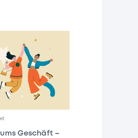
it
r ums Geschäft –