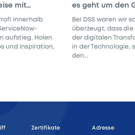
eise mit
es geht um den 
Menschen
Profi innerhalb
Bei DSS waren wir 
 ServiceNow-
überzeugt, dass die
n aufstieg. Holen
der digitalen Transf
ps und Inspiration,
in der Technologie,
den...
iff
Zertifikate
Adresse