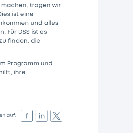
u machen, tragen wir
es ist eine
rankommen und alles
 Für DSS ist es
u finden, die
esem Programm und
lft, ihre
f
in
len auf: