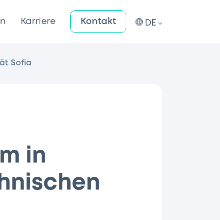
en
Karriere
Kontakt
DE
ät Sofia
m in
hnischen