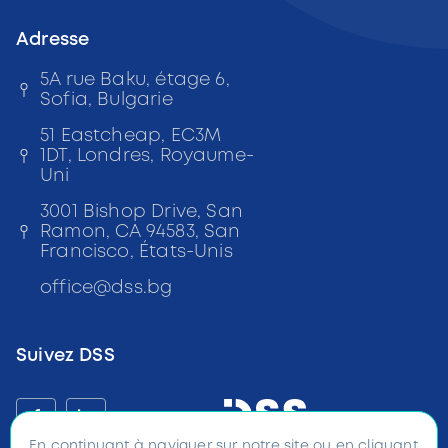
Adresse
5A rue Baku, étage 6,
Sofia, Bulgarie
51 Eastcheap, EC3M
1DT, Londres, Royaume-
Uni
3001 Bishop Drive, San
Ramon, CA 94583, San
Francisco, États-Unis
office
@
dss
.bg
Suivez DSS
f
in
En continuant à naviguer sur notre site ou en cliquant