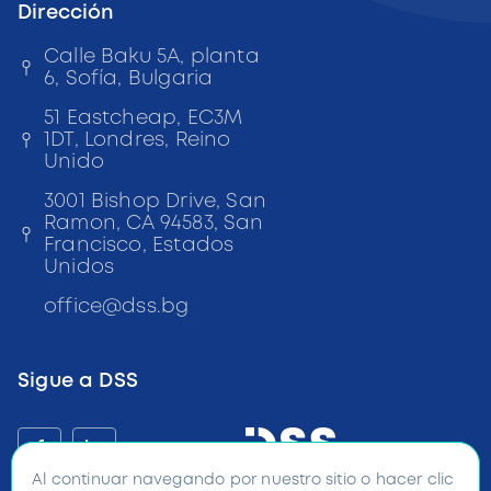
Dirección
Calle Baku 5A, planta
6,
Sofía, Bulgaria
51 Eastcheap, EC3M
1DT, Londres, Reino
Unido
3001 Bishop Drive, San
Ramon, CA 94583, San
Francisco, Estados
Unidos
office
@
dss
.bg
Sigue a DSS
f
in
Al continuar navegando por nuestro sitio o hacer clic