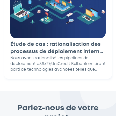
Étude de cas : rationalisation des
processus de déploiement interne
pour l&#x27;infrastructure
Nous avons rationalisé les pipelines de
déploiement d&#x27;UniCredit Bulbank en tirant
d&#x27;UniCredit Bulbank
parti de technologies avancées telles que
Kubernetes, Helm, Jenkins...
Parlez-nous de votre